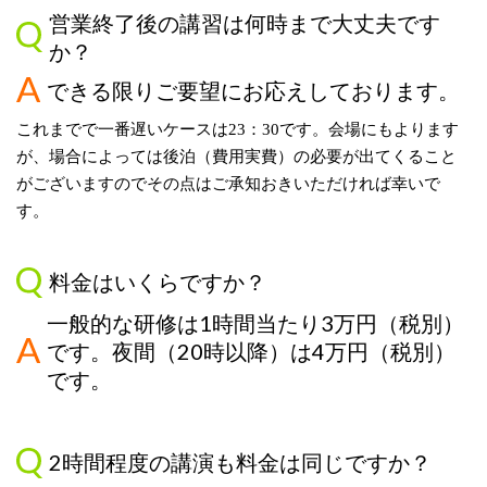
営業終了後の講習は何時まで大丈夫です
か？
できる限りご要望にお応えしております。
これまでで一番遅いケースは
23
：
30
です。会場にもよります
が、場合によっては後泊（費用実費）の必要が出てくること
がございますのでその点はご承知おきいただければ幸いで
す。
料金はいくらですか？
一般的な研修は
1
時間当たり
3
万円（税別）
です。夜間（
20
時以降）は
4
万円（税別）
です。
2
時間程度の講演も料金は同じですか？